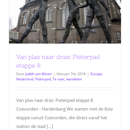
Van plas naar dras: Pieterpad
etappe 8
Door
Judith van Bilsen
|
februari 7th, 2018
|
Europa
,
Nederland
,
Pieterpad
,
Te voet
,
wandelen
Van plas naar dras: Pieterpad etappe 8
Coevorden - Hardenberg We starten met de 8ste
etappe vanuit Coevorden, die direct vanaf het
station de stad [...]