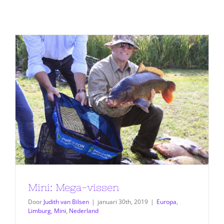
Mini: Mega-vissen
Door
Judith van Bilsen
|
januari 30th, 2019
|
Europa
,
Limburg
,
Mini
,
Nederland