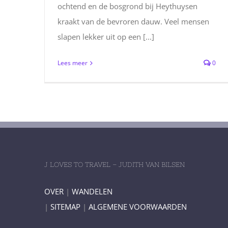
ochtend en de bosgrond bij Heythuysen
kraakt van de bevroren dauw. Veel mensen
slapen lekker uit op een [...]
Lees meer
0
J LOVES TO TRAVEL – JUDITH VAN BILSEN
OVER
|
WANDELEN
|
SITEMAP
|
ALGEMENE VOORWAARDEN