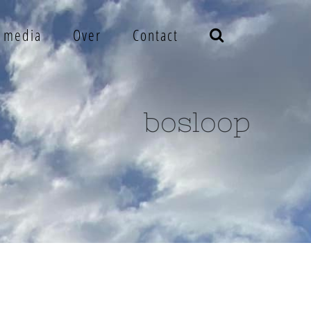
e media
Over
Contact
bosloop