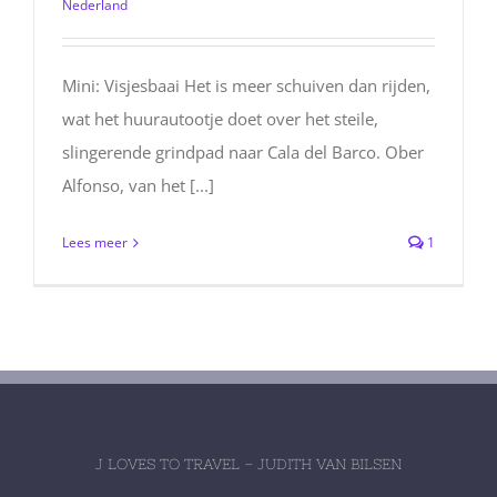
Nederland
Mini: Visjesbaai Het is meer schuiven dan rijden,
wat het huurautootje doet over het steile,
slingerende grindpad naar Cala del Barco. Ober
Alfonso, van het [...]
Lees meer
1
J LOVES TO TRAVEL – JUDITH VAN BILSEN