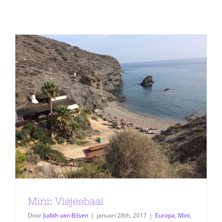
Mini: Visjesbaai
Door
Judith van Bilsen
|
januari 28th, 2017
|
Europa
,
Mini
,